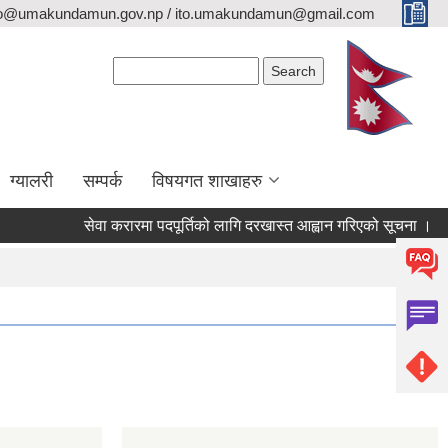
fo@umakundamun.gov.np / ito.umakundamun@gmail.com
Search form
Search
ग्यालरी
सम्पर्क
विषयगत शाखाहरु
सेवा करारमा पदपूर्तिको लागि दरखास्त आह्वान गरिएको सूचना ।
अन