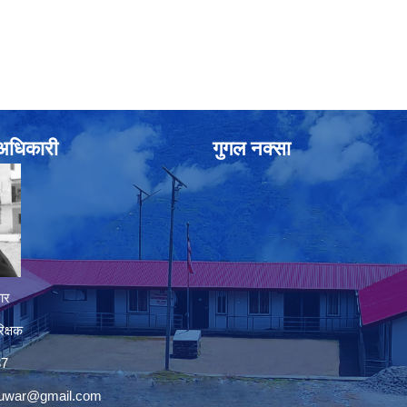
े अधिकारी
गुगल नक्सा
ार
िक्षक
37
nuwar@gmail.com
premium bootstrap themes