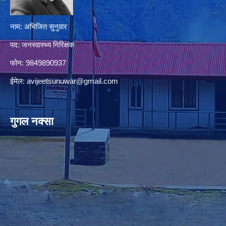
नाम: अभिजित सुनुवार
पद: जनस्वास्थ्य निरिक्षक
फोन: 9849890937
ईमेल:
avijeetsunuwar@gmail.com
गुगल नक्सा