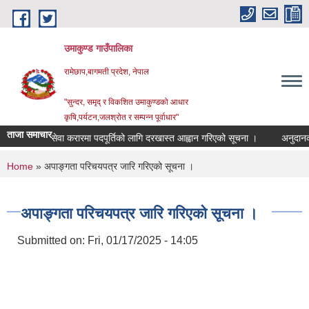
Skip to main content
उमाकुण्ड गाउँपालिका
रामेछाप,बागमती प्रदेश, नेपाल
"सुन्दर, समृद् र विकशित उमाकुण्डको आधार
कृषि,पर्यटन,जलश्रोत र सम्पन्न पूर्वाधार"
ताजा समाचार
सेवा करारमा पदपूर्तिको लागि दरखास्त आह्वान गरिएको सूचना ।
अनुदानको रास
You are here
Home
» अपाङ्गता परिचयपत्र जारि गरिएको सूचना ।
अपाङ्गता परिचयपत्र जारि गरिएको सूचना ।
Submitted on:
Fri, 01/17/2025 - 14:05