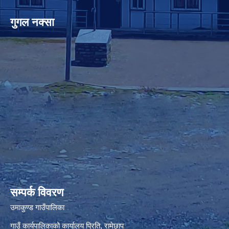
गुगल नक्सा
premium bootstrap themes
सम्पर्क विवरण
उमाकुण्ड गाउँपालिका
गाउँ कार्यपालिकाको कार्यालय प्रिति, रामेछाप