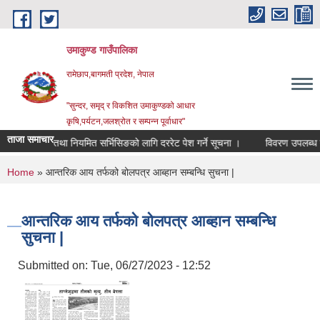
Skip to main content
उमाकुण्ड गाउँपालिका
रामेछाप,बागमती प्रदेश, नेपाल
"सुन्दर, समृद् र विकशित उमाकुण्डको आधार
कृषि,पर्यटन,जलश्रोत र सम्पन्न पूर्वाधार"
ताजा समाचार
न मर्मत तथा नियमित सर्भिसिङको लागि दररेट पेश गर्ने सूचना ।
विवरण उपलब्ध गराइदिने
You are here
Home
» आन्तरिक आय तर्फको बोलपत्र आब्हान सम्बन्धि सुचना |
आन्तरिक आय तर्फको बोलपत्र आब्हान सम्बन्धि
सुचना |
Submitted on:
Tue, 06/27/2023 - 12:52