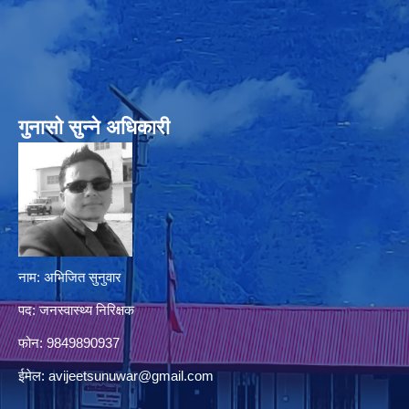
गुनासो सुन्‍ने अधिकारी
नाम: अभिजित सुनुवार
पद: जनस्वास्थ्य निरिक्षक
फोन: 9849890937
ईमेल:
avijeetsunuwar@gmail.com