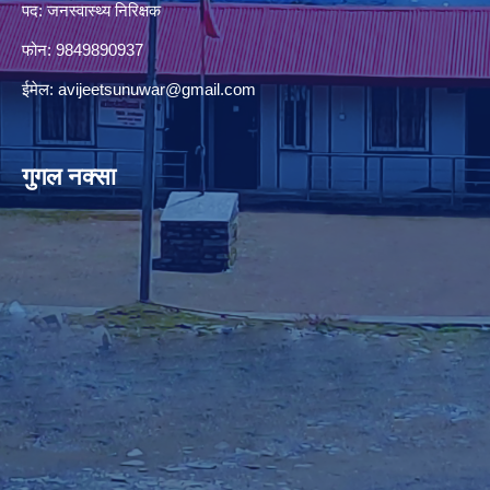
पद: जनस्वास्थ्य निरिक्षक
फोन: 9849890937
ईमेल:
avijeetsunuwar@gmail.com
गुगल नक्सा
premium bootstrap themes