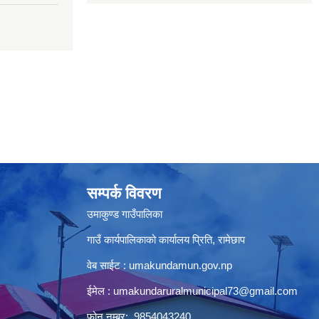
सम्पर्क विवरण
उमाकुण्ड गाउँपालिका
गाउँ कार्यपालिकाको कार्यालय प्रिति, रामेछाप
वेब साईट : umakundamun.gov.np
ईमेल :
umakundaruralmunicipal73@gmail.com
फोन नम्बर: 9854043240