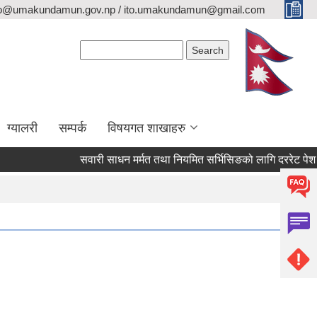
fo@umakundamun.gov.np / ito.umakundamun@gmail.com
Search form
Search
ग्यालरी
सम्पर्क
विषयगत शाखाहरु
सवारी साधन मर्मत तथा नियमित सर्भिसिङको लागि दररेट पेश गर्ने स