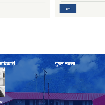
अन्य
े अधिकारी
गुगल नक्सा
ार