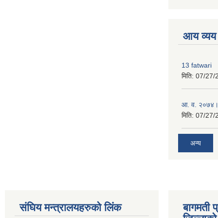
premium boo
आय व्यय
13 fatwari
मिति:
07/27/
आ‍. व. २०७४।
मिति:
07/27/
अन्य
संघिय मन्त्र‍ालयहरुको लिंक
बागमती प