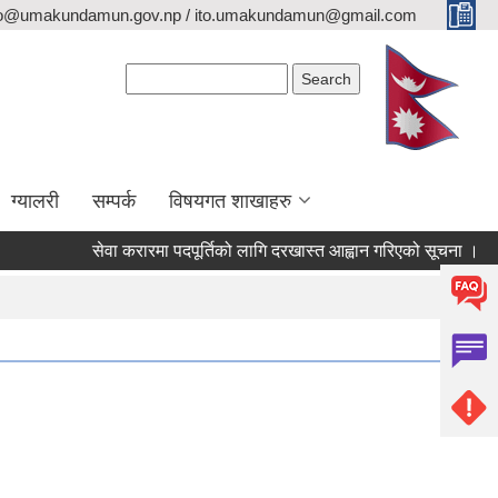
fo@umakundamun.gov.np / ito.umakundamun@gmail.com
Search form
Search
ग्यालरी
सम्पर्क
विषयगत शाखाहरु
सेवा करारमा पदपूर्तिको लागि दरखास्त आह्वान गरिएको सूचना ।
अनु