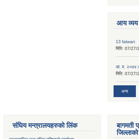
premium boo
आय व्यय
13 fatwari
मिति:
07/27/
आ‍. व. २०७४।
मिति:
07/27/
अन्य
संघिय मन्त्र‍ालयहरुको लिंक
बागमती प
जिल्लाको 