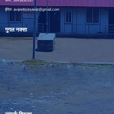
फोन: 9849890937
ईमेल:
avijeetsunuwar@gmail.com
गुगल नक्सा
premium bootstrap themes