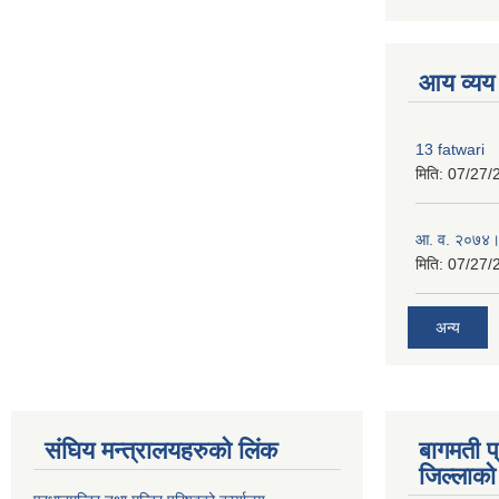
premium boo
आय व्यय
13 fatwari
मिति:
07/27/
आ‍. व. २०७४।
मिति:
07/27/
अन्य
संघिय मन्त्र‍ालयहरुको लिंक
बागमती प
जिल्लाको 