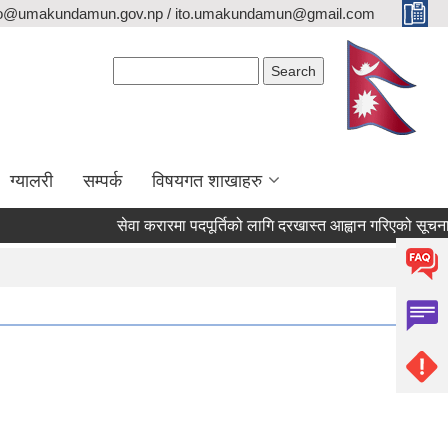
fo@umakundamun.gov.np / ito.umakundamun@gmail.com
Search form
Search
ग्यालरी
सम्पर्क
विषयगत शाखाहरु
सेवा करारमा पदपूर्तिको लागि दरखास्त आह्वान गरिएको सूचना ।