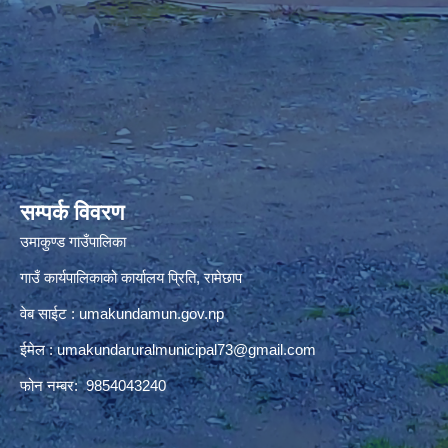
premium bootstrap themes
सम्पर्क विवरण
उमाकुण्ड गाउँपालिका
गाउँ कार्यपालिकाको कार्यालय प्रिति, रामेछाप
वेब साईट : umakundamun.gov.np
ईमेल :
umakundaruralmunicipal73@gmail.com
फोन नम्बर: 9854043240