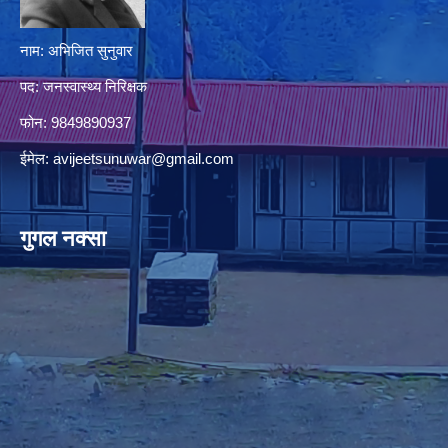
नाम: अभिजित सुनुवार
पद: जनस्वास्थ्य निरिक्षक
फोन: 9849890937
ईमेल:
avijeetsunuwar@gmail.com
गुगल नक्सा