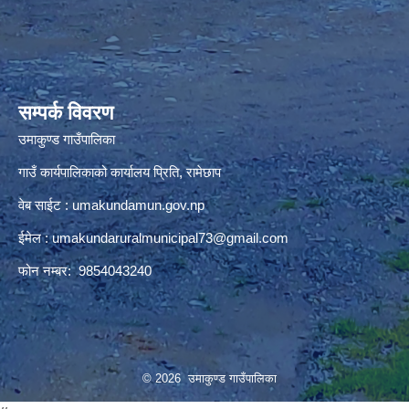
premium bootstrap themes
सम्पर्क विवरण
उमाकुण्ड गाउँपालिका
गाउँ कार्यपालिकाको कार्यालय प्रिति, रामेछाप
वेब साईट : umakundamun.gov.np
ईमेल :
umakundaruralmunicipal73@gmail.com
फोन नम्बर: 9854043240
© 2026 उमाकुण्ड गाउँपालिका