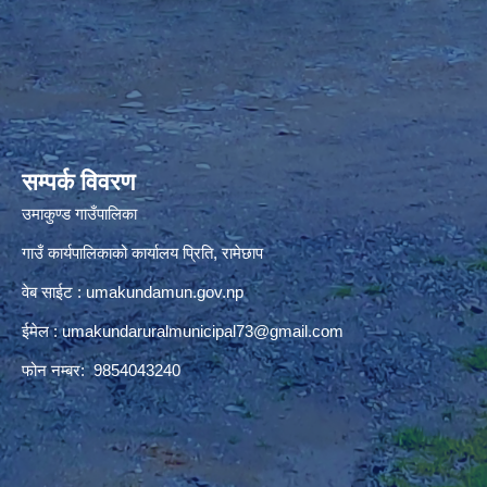
premium bootstrap themes
सम्पर्क विवरण
उमाकुण्ड गाउँपालिका
गाउँ कार्यपालिकाको कार्यालय प्रिति, रामेछाप
वेब साईट : umakundamun.gov.np
ईमेल :
umakundaruralmunicipal73@gmail.com
फोन नम्बर: 9854043240