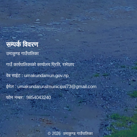
premium bootstrap themes
सम्पर्क विवरण
उमाकुण्ड गाउँपालिका
गाउँ कार्यपालिकाको कार्यालय प्रिति, रामेछाप
वेब साईट : umakundamun.gov.np
ईमेल :
umakundaruralmunicipal73@gmail.com
फोन नम्बर: 9854043240
© 2026 उमाकुण्ड गाउँपालिका