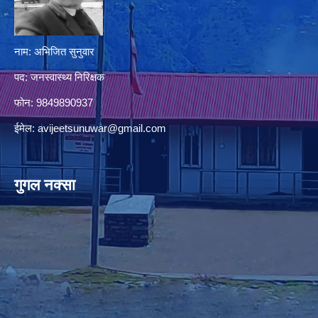
नाम: अभिजित सुनुवार
पद: जनस्वास्थ्य निरिक्षक
फोन: 9849890937
ईमेल:
avijeetsunuwar@gmail.com
गुगल नक्सा