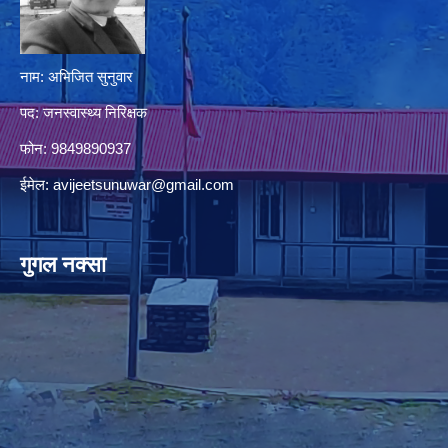
नाम: अभिजित सुनुवार
पद: जनस्वास्थ्य निरिक्षक
फोन: 9849890937
ईमेल:
avijeetsunuwar@gmail.com
गुगल नक्सा