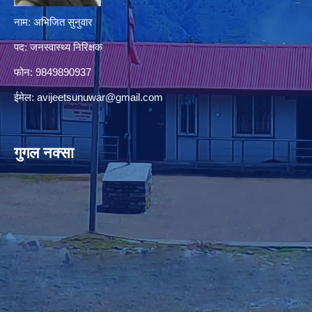
नाम: अभिजित सुनुवार
पद: जनस्वास्थ्य निरिक्षक
फोन: 9849890937
ईमेल:
avijeetsunuwar@gmail.com
गुगल नक्सा