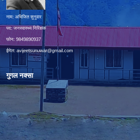
नाम: अभिजित सुनुवार
पद: जनस्वास्थ्य निरिक्षक
फोन: 9849890937
ईमेल:
avijeetsunuwar@gmail.com
गुगल नक्सा