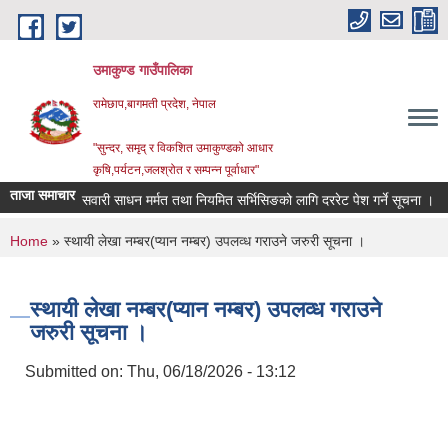
Skip to main content
उमाकुण्ड गाउँपालिका
रामेछाप,बागमती प्रदेश, नेपाल
"सुन्दर, समृद् र विकशित उमाकुण्डको आधार
कृषि,पर्यटन,जलश्रोत र सम्पन्न पूर्वाधार"
ताजा समाचार
सवारी साधन मर्मत तथा नियमित सर्भिसिङको लागि दररेट पेश गर्ने सूचना ।
वि
You are here
Home
» स्थायी लेखा नम्बर(प्यान नम्बर) उपलव्ध गराउने जरुरी सूचना ।
स्थायी लेखा नम्बर(प्यान नम्बर) उपलव्ध गराउने
जरुरी सूचना ।
Submitted on:
Thu, 06/18/2026 - 13:12