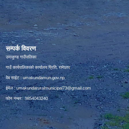
premium bootstrap themes
सम्पर्क विवरण
उमाकुण्ड गाउँपालिका
गाउँ कार्यपालिकाको कार्यालय प्रिति, रामेछाप
वेब साईट : umakundamun.gov.np
ईमेल :
umakundaruralmunicipal73@gmail.com
फोन नम्बर: 9854043240