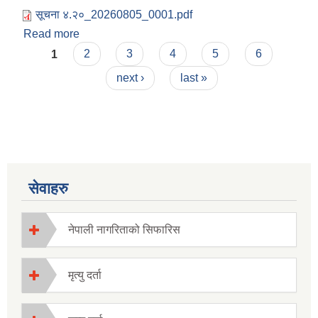
सूचना ४‍.२०_20260805_0001.pdf
Read more
about सेवा करारमा पदपूर्तिको लागि दरखास्त आह्वान
Pages
गरिएको सूचना ।
1
2
3
4
5
6
next ›
last »
सेवाहरु
नेपाली नागरिताको सिफारिस
मृत्यु दर्ता