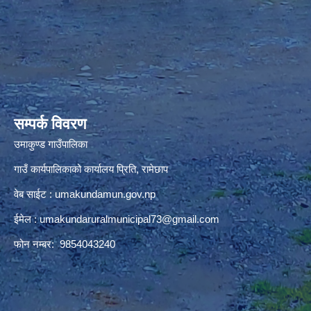
premium bootstrap themes
सम्पर्क विवरण
उमाकुण्ड गाउँपालिका
गाउँ कार्यपालिकाको कार्यालय प्रिति, रामेछाप
वेब साईट : umakundamun.gov.np
ईमेल :
umakundaruralmunicipal73@gmail.com
फोन नम्बर: 9854043240