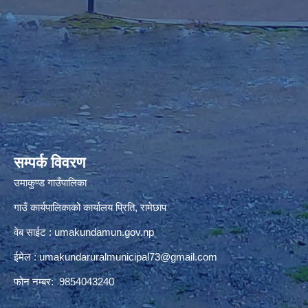
premium bootstrap themes
सम्पर्क विवरण
उमाकुण्ड गाउँपालिका
गाउँ कार्यपालिकाको कार्यालय प्रिति, रामेछाप
वेब साईट : umakundamun.gov.np
ईमेल :
umakundaruralmunicipal73@gmail.com
फोन नम्बर: 9854043240