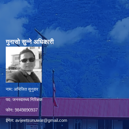
गुनासो सुन्‍ने अधिकारी
नाम: अभिजित सुनुवार
पद: जनस्वास्थ्य निरिक्षक
फोन: 9849890937
ईमेल:
avijeetsunuwar@gmail.com