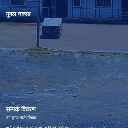
गुगल नक्सा
premium bootstrap themes
सम्पर्क विवरण
उमाकुण्ड गाउँपालिका
गाउँ कार्यपालिकाको कार्यालय प्रिति, रामेछाप