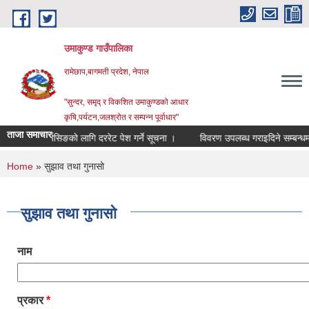
Skip to main content
उमाकुण्ड गाउँपालिका
रामेछाप,बागमती प्रदेश, नेपाल
"सुन्दर, समृद् र विकशित उमाकुण्डको आधार
कृषि,पर्यटन,जलश्रोत र सम्पन्न पूर्वाधार"
ताजा समाचार
ित सर्भिसिङको लागि दररेट पेश गर्ने सूचना ।
विवरण उपलब्ध गराइदिने सम्बन्धमा
You are here
Home
» सुझाव तथा गुनासो
सुझाव तथा गुनासो
नाम
प्रकार
*