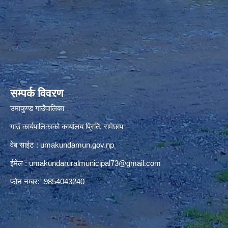
premium bootstrap themes
सम्पर्क विवरण
उमाकुण्ड गाउँपालिका
गाउँ कार्यपालिकाको कार्यालय प्रिति, रामेछाप
वेब साईट : umakundamun.gov.np
ईमेल :
umakundaruralmunicipal73@gmail.com
फोन नम्बर: 9854043240