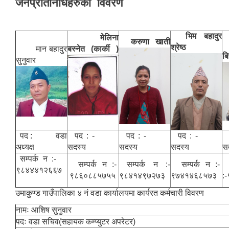
जनप्रतिनिधिहरुको विवरण
भिम बहादुर
मेलिना
करुणा खाती
श्रेष्ठ
मान बहादुर
बस्नेत (कार्की )
बि
सुनुवार
पद : वडा
पद : -
पद : -
पद : -
अध्यक्ष
सदस्य
सदस्य
सदस्य
स
सम्पर्क न :-
सम्पर्क न :-
सम्पर्क न :-
सम्पर्क न :-
स
९८४४४१२६६७
९८६०८८५७५५
९८४१४९७२७३
९७४१४६८५७३
:
उमाकुण्ड गाउँपालिका ४ नं वडा कार्यालयमा कार्यरत कर्मचारी विवरण
नामः आशिष सुनुवार
पदः वडा सचिव(सहायक कम्प्युटर अपरेटर)