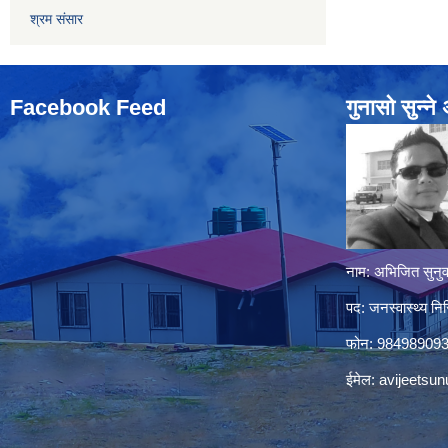
श्रम संसार
Facebook Feed
गुनासो सुन्‍न
नाम: अभिजित सुनुव
पद: जनस्वास्थ्य निर
फोन: 98498909
ईमेल:
avijeetsu