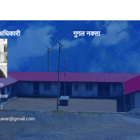
े अधिकारी
गुगल नक्सा
ार
िक्षक
37
nuwar@gmail.com
premium bootstrap themes