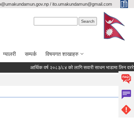
fo@umakundamun.gov.np / ito.umakundamun@gmail.com
Search form
Search
ग्यालरी
सम्पर्क
विषयगत शाखाहरु
आर्थिक वर्ष २०८३/८४ को लागि सवारी साधन भाडामा लिन दररेट पेश गर्