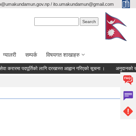
fo@umakundamun.gov.np / ito.umakundamun@gmail.com
Search form
Search
ग्यालरी
सम्पर्क
विषयगत शाखाहरु
करारमा पदपूर्तिको लागि दरखास्त आह्वान गरिएको सूचना ।
अनुदानको रासयनि