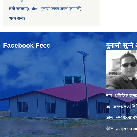
हेलो सरकार(online गुनासो व्यवस्थापन प्रणाली)
श्रम संसार
Facebook Feed
गुनासो सुन्‍न
नाम: अभिजित सुनुव
पद: जनस्वास्थ्य निर
फोन: 98498909
ईमेल:
avijeetsu