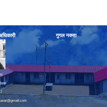
े अधिकारी
गुगल नक्सा
ार
िक्षक
37
nuwar@gmail.com
premium bootstrap themes