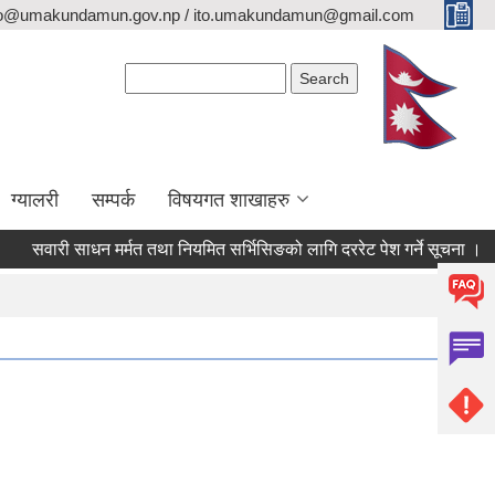
fo@umakundamun.gov.np / ito.umakundamun@gmail.com
Search form
Search
ग्यालरी
सम्पर्क
विषयगत शाखाहरु
वारी साधन मर्मत तथा नियमित सर्भिसिङको लागि दररेट पेश गर्ने सूचना ।
वि