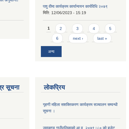
को अनुमानित
पशु वीमा कार्यक्रम कार्यान्वयन कार्यविधि २०७९
मिति:
12/06/2023 - 15:19
Pages
1
2
3
4
5
6
next ›
last »
अन्य
्र सूचना
लोकप्रिय
गृहणी महिला सशक्तिकरण कार्यक्रम सञ्चालन सम्वन्धी
सूचना ।
उमाकुण्ड गाउँपालिकाकाे आ.व. २०७९।८० काे बजेट