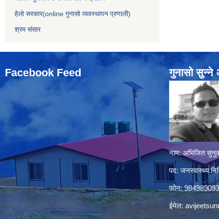
हेलो सरकार(online गुनासो व्यवस्थापन प्रणाली)
श्रम संसार
Facebook Feed
गुनासो सुन्‍न
नाम: अभिजित सुनुव
पद: जनस्वास्थ्य निर
फोन: 98498909
ईमेल:
avijeetsu