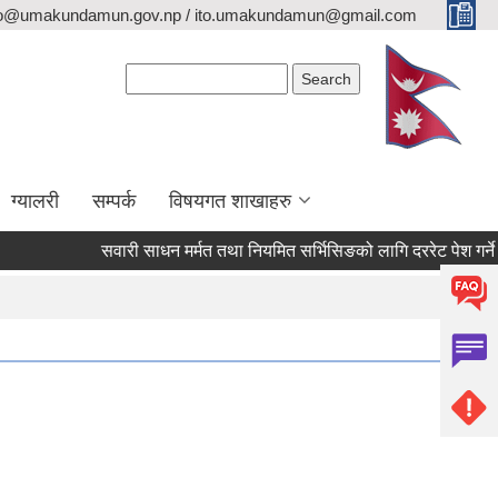
fo@umakundamun.gov.np / ito.umakundamun@gmail.com
Search form
Search
ग्यालरी
सम्पर्क
विषयगत शाखाहरु
सवारी साधन मर्मत तथा नियमित सर्भिसिङको लागि दररेट पेश गर्ने सूचन