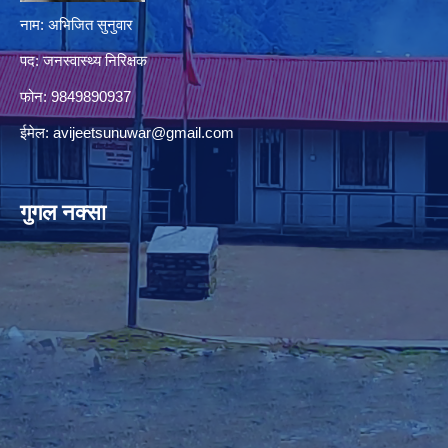
नाम: अभिजित सुनुवार
पद: जनस्वास्थ्य निरिक्षक
फोन: 9849890937
ईमेल:
avijeetsunuwar@gmail.com
गुगल नक्सा