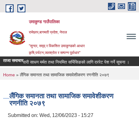
Skip to main content
उमाकुण्ड गाउँपालिका
रामेछाप,बागमती प्रदेश, नेपाल
"सुन्दर, समृद् र विकशित उमाकुण्डको आधार
कृषि,पर्यटन,जलश्रोत र सम्पन्न पूर्वाधार"
ताजा समाचार
सवारी साधन मर्मत तथा नियमित सर्भिसिङको लागि दररेट पेश गर्ने सूचना ।
विवरण 
You are here
Home
» लैंगिक समानता तथा सामाजिक समावेशीकरण रणनीति २०७९
लैंगिक समानता तथा सामाजिक समावेशीकरण
रणनीति २०७९
Submitted on:
Wed, 12/06/2023 - 15:27