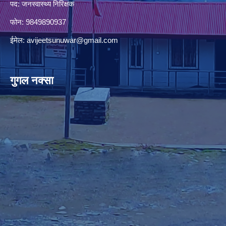
पद: जनस्वास्थ्य निरिक्षक
फोन: 9849890937
ईमेल:
avijeetsunuwar@gmail.com
गुगल नक्सा
premium bootstrap themes