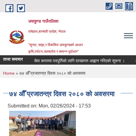
Skip to main content
उमाकुण्ड गाउँपालिका
रामेछाप,बागमती प्रदेश, नेपाल
"सुन्दर, समृद् र विकशित उमाकुण्डको आधार
कृषि,पर्यटन,जलश्रोत र सम्पन्न पूर्वाधार"
ताजा समाचार
सेवा करारमा पदपूर्तिको लागि दरखास्त आह्वान गरिएको सूचना ।
अनुदानक
You are here
Home
» ७४ ‌‌औँ प्रजातन्‍‍त्र दिवस २०८० को अवसरमा
७४ ‌‌औँ प्रजातन्‍‍त्र दिवस २०८० को अवसरमा
Submitted on:
Mon, 02/26/2024 - 17:53