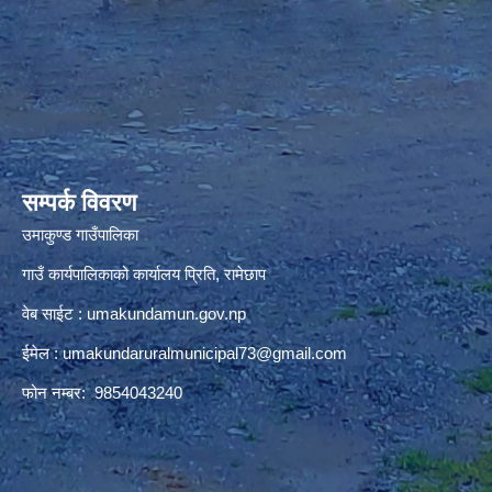
premium bootstrap themes
सम्पर्क विवरण
उमाकुण्ड गाउँपालिका
गाउँ कार्यपालिकाको कार्यालय प्रिति, रामेछाप
वेब साईट : umakundamun.gov.np
ईमेल :
umakundaruralmunicipal73@gmail.com
फोन नम्बर: 9854043240