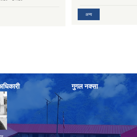
अन्य
े अधिकारी
गुगल नक्सा
ार