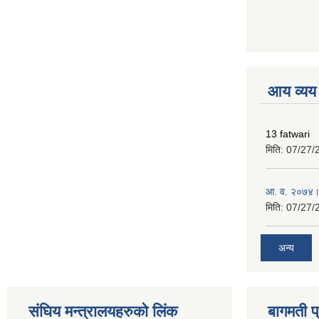
premium boo
आय व्यय
13 fatwari
मिति:
07/27/
आ‍. व. २०७४।
मिति:
07/27/
अन्य
संघिय मन्त्र‍ालयहरुको लिंक
बागमती प