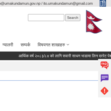
fo@umakundamun.gov.np / ito.umakundamun@gmail.com
Search form
Search
ग्यालरी
सम्पर्क
विषयगत शाखाहरु
आर्थिक वर्ष २०८३/८४ को लागि सवारी साधन भाडामा लिन दररेट पेश गर्ने स