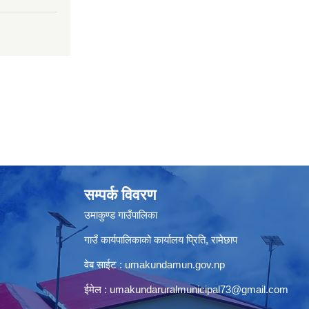
सम्पर्क विवरण
उमाकुण्ड गाउँपालिका
गाउँ कार्यपालिकाको कार्यालय प्रिति, रामेछाप
वेब साईट : umakundamun.gov.np
ईमेल :
umakundaruralmunicipal73@gmail.com