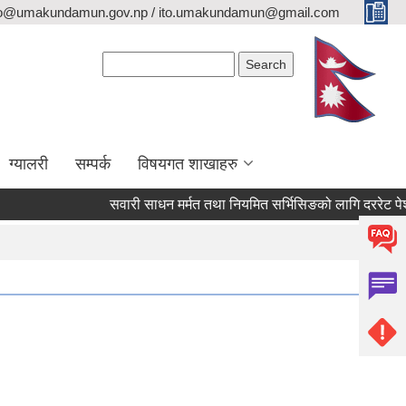
fo@umakundamun.gov.np / ito.umakundamun@gmail.com
Search form
Search
ग्यालरी
सम्पर्क
विषयगत शाखाहरु
सवारी साधन मर्मत तथा नियमित सर्भिसिङको लागि दररेट पेश गर्ने स