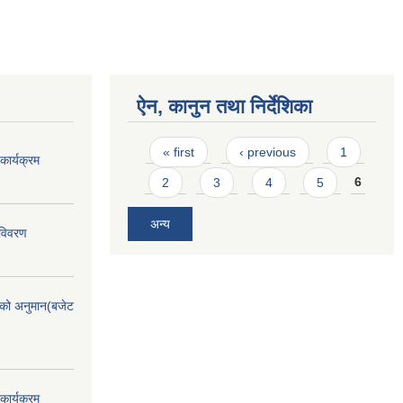
ऐन, कानुन तथा निर्देशिका
Pages
« first
‹ previous
1
ार्यक्रम
2
3
4
5
6
अन्य
 विवरण
को अनुमान(बजेट
ार्यक्रम