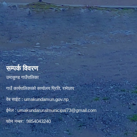
premium bootstrap themes
सम्पर्क विवरण
उमाकुण्ड गाउँपालिका
गाउँ कार्यपालिकाको कार्यालय प्रिति, रामेछाप
वेब साईट : umakundamun.gov.np
ईमेल :
umakundaruralmunicipal73@gmail.com
फोन नम्बर: 9854043240