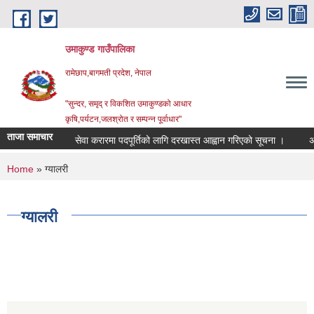
Skip to main content
उमाकुण्ड गाउँपालिका
रामेछाप,बागमती प्रदेश, नेपाल
"सुन्दर, समृद् र विकशित उमाकुण्डको आधार
कृषि,पर्यटन,जलश्रोत र सम्पन्न पूर्वाधार"
ताजा समाचार
सेवा करारमा पदपूर्तिको लागि दरखास्त आह्वान गरिएको सूचना ।
अनुदानक
You are here
Home
» ग्यालरी
ग्यालरी