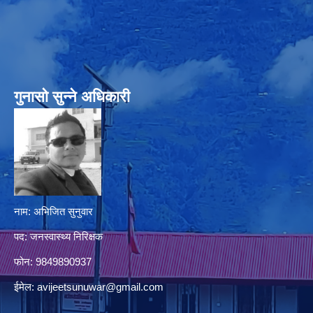
गुनासो सुन्‍ने अधिकारी
नाम: अभिजित सुनुवार
पद: जनस्वास्थ्य निरिक्षक
फोन: 9849890937
ईमेल:
avijeetsunuwar@gmail.com