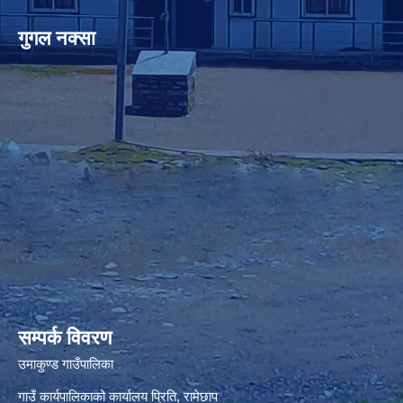
गुगल नक्सा
premium bootstrap themes
सम्पर्क विवरण
उमाकुण्ड गाउँपालिका
गाउँ कार्यपालिकाको कार्यालय प्रिति, रामेछाप