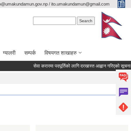
fo@umakundamun.gov.np / ito.umakundamun@gmail.com
Search form
Search
ग्यालरी
सम्पर्क
विषयगत शाखाहरु
सेवा करारमा पदपूर्तिको लागि दरखास्त आह्वान गरिएको सूचना ।