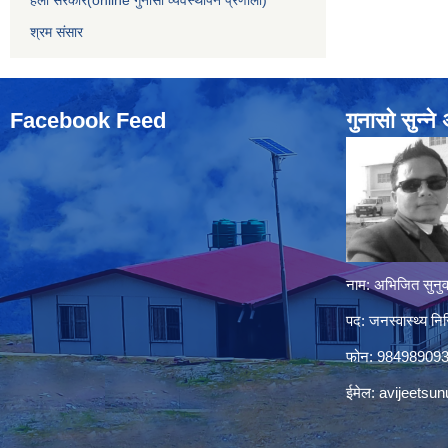
श्रम संसार
Facebook Feed
गुनासो सुन्‍न
नाम: अभिजित सुनुव
पद: जनस्वास्थ्य निर
फोन: 98498909
ईमेल:
avijeetsu