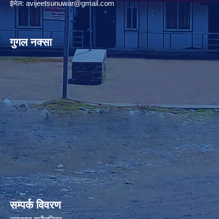
ईमेल:
avijeetsunuwar@gmail.com
गुगल नक्सा
premium bootstrap themes
सम्पर्क विवरण