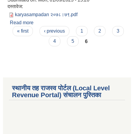
दस्तावेज:
karyasampadan २०७८।७९.pdf
Read more
about गा‍उँपालिका अध्यक्ष र प्रमुख प्रशासकीय अधिकृत
Pages
तथा प्रमुख प्रशासकीय अधिकृत र शाखा प्रमुखहरू बिचकाे
« first
‹ previous
1
2
3
कार्यसम्पादन करार सम्झौता ।
4
5
6
स्थानीय तह राजस्व पोर्टल (Local Level
Revenue Portal) संचालन पुस्तिका