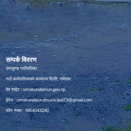
premium bootstrap themes
सम्पर्क विवरण
उमाकुण्ड गाउँपालिका
गाउँ कार्यपालिकाको कार्यालय प्रिति, रामेछाप
वेब साईट : umakundamun.gov.np
ईमेल :
umakundaruralmunicipal73@gmail.com
फोन नम्बर: 9854043240