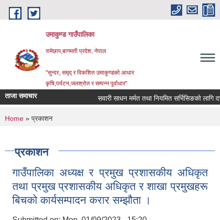
Skip to main content
उमाकुण्ड गाउँपालिका
रामेछाप,बागमती प्रदेश, नेपाल
"सुन्दर, समृद् र विकशित उमाकुण्डको आधार
कृषि,पर्यटन,जलश्रोत र सम्पन्न पूर्वाधार"
ताजा समाचार
सवारी साधन मर्मत तथा नियमित सर्भिसिङको लागि दररेट पेश
You are here
Home
» प्रकाशन
प्रकाशन
गा‍उँपालिका अध्यक्ष र प्रमुख प्रशासकीय अधिकृत
तथा प्रमुख प्रशासकीय अधिकृत र शाखा प्रमुखहरू
बिचकाे कार्यसम्पादन करार सम्झौता ।
Submitted on:
Mon, 01/09/2023 - 15:20