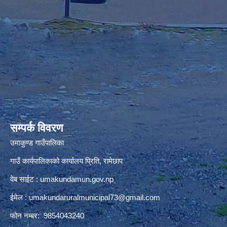
premium bootstrap themes
सम्पर्क विवरण
उमाकुण्ड गाउँपालिका
गाउँ कार्यपालिकाको कार्यालय प्रिति, रामेछाप
वेब साईट : umakundamun.gov.np
ईमेल :
umakundaruralmunicipal73@gmail.com
फोन नम्बर: 9854043240