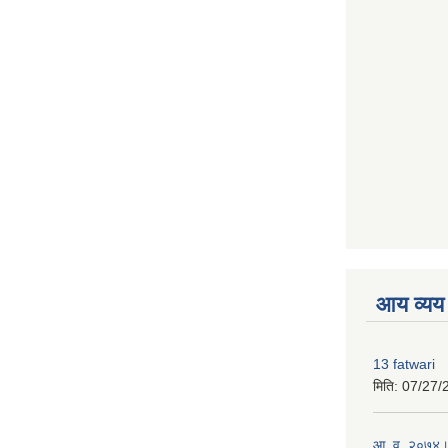
premium boo
आय व्यय
13 fatwari
मिति:
07/27/
आ‍. व. २०७४।