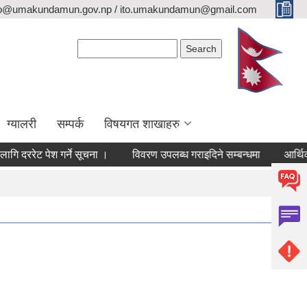
fo@umakundamun.gov.np / ito.umakundamun@gmail.com
Search form
Search
ग्यालरी
सम्पर्क
विषयगत शाखाहरु
ेट पेश गर्ने सूचना ।
विवरण उपलब्ध गराइदिने सम्बन्धमा
आर्थिक वर्ष 