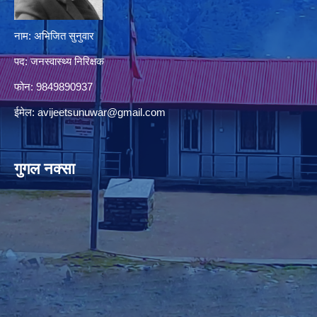
नाम: अभिजित सुनुवार
पद: जनस्वास्थ्य निरिक्षक
फोन: 9849890937
ईमेल:
avijeetsunuwar@gmail.com
गुगल नक्सा