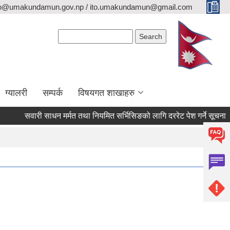
fo@umakundamun.gov.np / ito.umakundamun@gmail.com
Search form
Search
ग्यालरी
सम्पर्क
विषयगत शाखाहरु
सवारी साधन मर्मत तथा नियमित सर्भिसिङको लागि दररेट पेश गर्ने सूचना ।