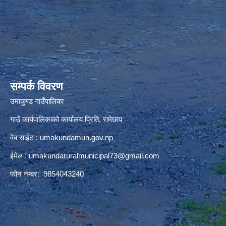
premium bootstrap themes
सम्पर्क विवरण
उमाकुण्ड गाउँपालिका
गाउँ कार्यपालिकाको कार्यालय प्रिति, रामेछाप
वेब साईट : umakundamun.gov.np
ईमेल :
umakundaruralmunicipal73@gmail.com
फोन नम्बर: 9854043240