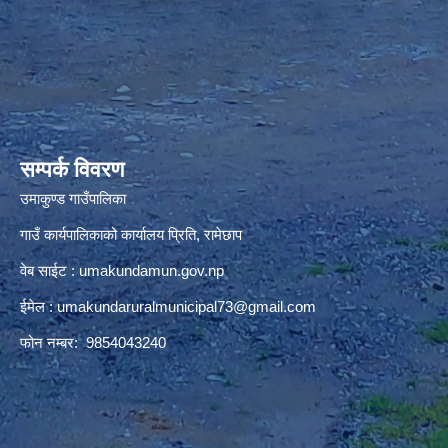
premium bootstrap themes
सम्पर्क विवरण
उमाकुण्ड गाउँपालिका
गाउँ कार्यपालिकाको कार्यालय प्रिति, रामेछाप
वेब साईट : umakundamun.gov.np
ईमेल :
umakundaruralmunicipal73@gmail.com
फोन नम्बर: 9854043240