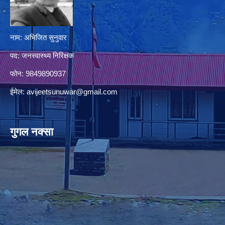
नाम: अभिजित सुनुवार
पद: जनस्वास्थ्य निरिक्षक
फोन: 9849890937
ईमेल:
avijeetsunuwar@gmail.com
गुगल नक्सा