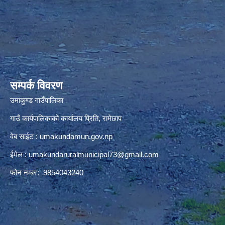
premium bootstrap themes
सम्पर्क विवरण
उमाकुण्ड गाउँपालिका
गाउँ कार्यपालिकाको कार्यालय प्रिति, रामेछाप
वेब साईट : umakundamun.gov.np
ईमेल :
umakundaruralmunicipal73@gmail.com
फोन नम्बर: 9854043240