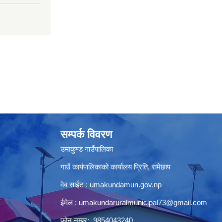
सम्पर्क विवरण
उमाकुण्ड गाउँपालिका
गाउँ कार्यपालिकाको कार्यालय प्रिति, रामेछाप
वेब साईट : umakundamun.gov.np
ईमेल :
umakundaruralmunicipal73@gmail.com
फोन नम्बर: 9854043240