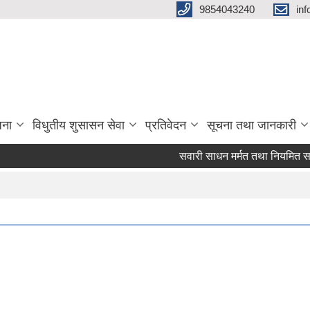
9854043240
in
जना
विधुतीय शुसासन सेवा
प्रतिवेदन
सूचना तथा जानकारी
सवारी साधन मर्मत तथा नियमित सर्भिसिङक