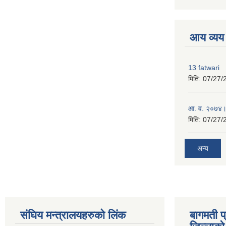
premium boo
आय व्यय
13 fatwari
मिति:
07/27/
आ‍. व. २०७४।
मिति:
07/27/
अन्य
संघिय मन्त्र‍ालयहरुको लिंक
बागमती प