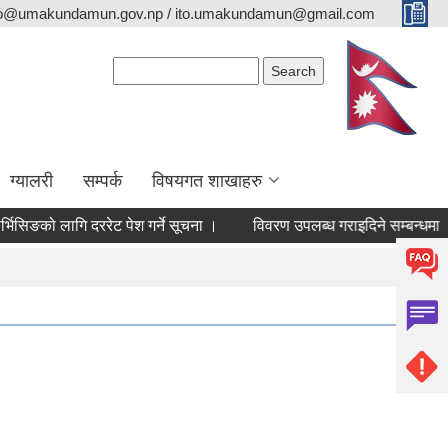
fo@umakundamun.gov.np / ito.umakundamun@gmail.com
Search form
Search
ग्यालरी
सम्पर्क
विषयगत शाखाहरु
ो लागि दररेट पेश गर्ने सूचना ।
विवरण उपलब्ध गराइदिने सम्बन्धमा
आ