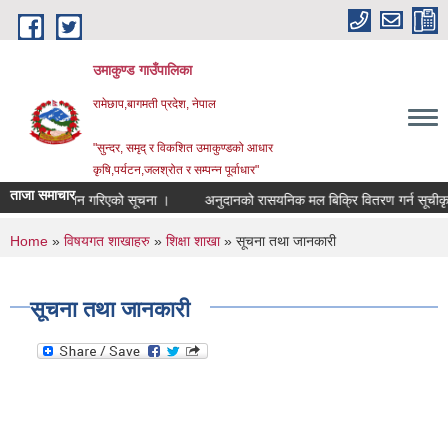
Skip to main content
उमाकुण्ड गाउँपालिका
रामेछाप,बागमती प्रदेश, नेपाल
"सुन्दर, समृद् र विकशित उमाकुण्डको आधार
कृषि,पर्यटन,जलश्रोत र सम्पन्न पूर्वाधार"
ताजा समाचार
रखास्त आह्वान गरिएको सूचना ।
अनुदानको रासयनिक मल बिक्रि वितरण गर्न सूचीकृत हुने
You are here
Home
»
विषयगत शाखाहरु
»
शिक्षा शाखा
» सूचना तथा जानकारी
सूचना तथा जानकारी