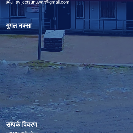
ईमेल:
avijeetsunuwar@gmail.com
गुगल नक्सा
premium bootstrap themes
सम्पर्क विवरण