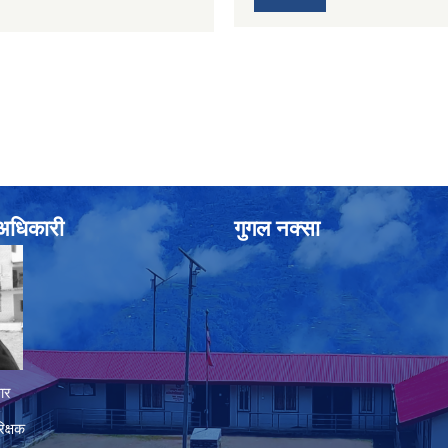
े अधिकारी
गुगल नक्सा
ार
िक्षक