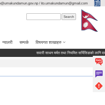
fo@umakundamun.gov.np / ito.umakundamun@gmail.com
Search form
Search
ग्यालरी
सम्पर्क
विषयगत शाखाहरु
सवारी साधन मर्मत तथा नियमित सर्भिसिङको लागि दररेट पेश 