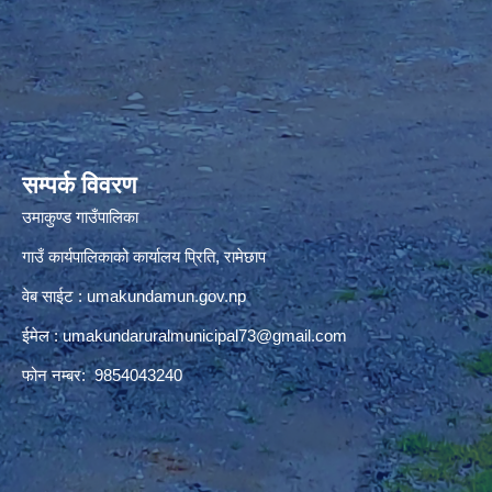
premium bootstrap themes
सम्पर्क विवरण
उमाकुण्ड गाउँपालिका
गाउँ कार्यपालिकाको कार्यालय प्रिति, रामेछाप
वेब साईट : umakundamun.gov.np
ईमेल :
umakundaruralmunicipal73@gmail.com
फोन नम्बर: 9854043240