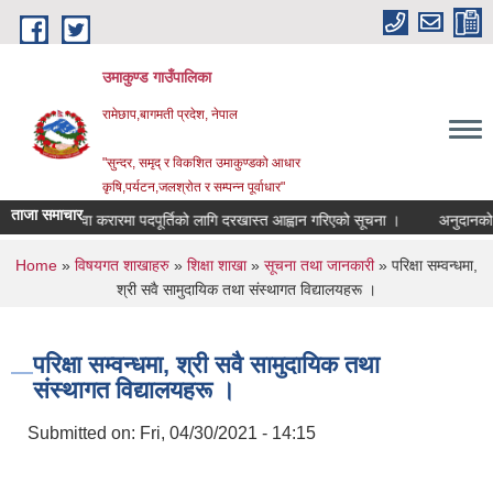
Skip to main content
उमाकुण्ड गाउँपालिका
रामेछाप,बागमती प्रदेश, नेपाल
"सुन्दर, समृद् र विकशित उमाकुण्डको आधार
कृषि,पर्यटन,जलश्रोत र सम्पन्न पूर्वाधार"
ताजा समाचार
सेवा करारमा पदपूर्तिको लागि दरखास्त आह्वान गरिएको सूचना ।
अनुदानको रासयनिक
You are here
Home
»
विषयगत शाखाहरु
»
शिक्षा शाखा
»
सूचना तथा जानकारी
» परिक्षा सम्वन्धमा,
श्री सवै सामुदायिक तथा संस्थागत विद्यालयहरू ।
परिक्षा सम्वन्धमा, श्री सवै सामुदायिक तथा
संस्थागत विद्यालयहरू ।
Submitted on:
Fri, 04/30/2021 - 14:15